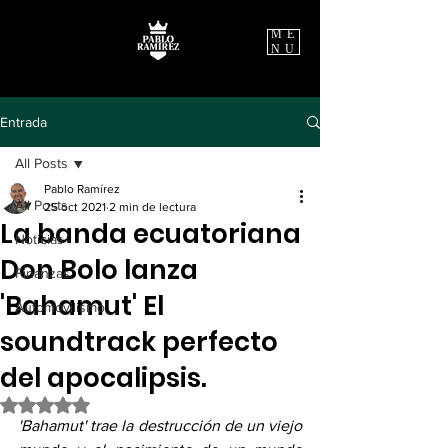
ME
NU
Entrada
All Posts
Pablo Ramírez
All Posts
25 oct 2021
2 min de lectura
La banda ecuatoriana
Noticias
Don Bolo lanza
Finanzas
'Bahamut' El
Automovilismo
soundtrack perfecto
del apocalipsis.
Obtuvo NaN de 5 estrellas.
'Bahamut' trae la destrucción de un viejo 