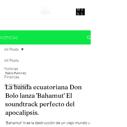
ME
NU
NOTICIAS
All Posts
All Posts
Noticias
Pablo Ramírez
Finanzas
Automovilismo
La banda ecuatoriana Don
Bolo lanza 'Bahamut' El
soundtrack perfecto del
apocalipsis.
'Bahamut' trae la destrucción de un viejo mundo y el