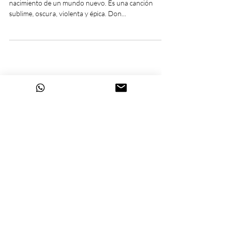
nacimiento de un mundo nuevo. Es una canción
sublime, oscura, violenta y épica. Don...
Pablo Ramírez Company ®
Políticas de seguridad
Copyright ©2026 por Pablo Ramírez
Company. - Medellín COL.
Auditado por la Cámara de
Comercio de Medellín.