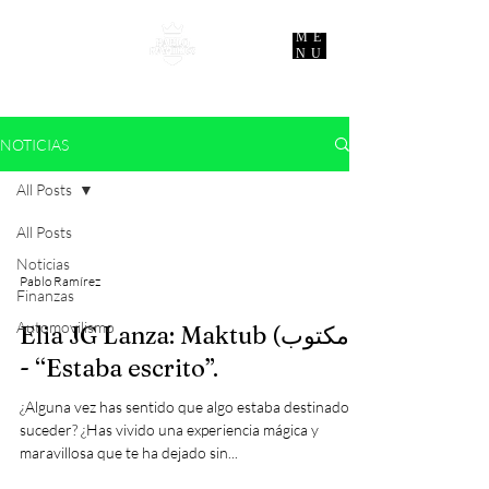
ME
NU
NOTICIAS
All Posts
All Posts
Noticias
Pablo Ramírez
Finanzas
Automovilismo
Elia JG Lanza: Maktub (مكتوب)
- “Estaba escrito”.
¿Alguna vez has sentido que algo estaba destinado a
suceder? ¿Has vivido una experiencia mágica y
maravillosa que te ha dejado sin...