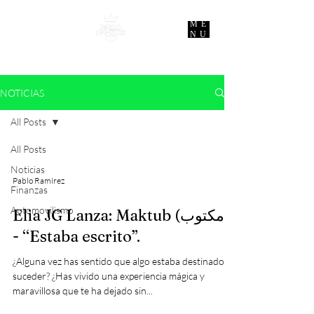
ME
NU
NOTICIAS
All Posts
All Posts
Noticias
Pablo Ramírez
Finanzas
Automovilismo
Elia JG Lanza: Maktub (مكتوب)
- “Estaba escrito”.
¿Alguna vez has sentido que algo estaba destinado a
suceder? ¿Has vivido una experiencia mágica y
maravillosa que te ha dejado sin...