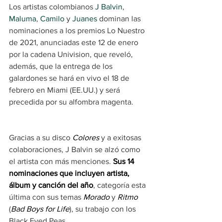
Los artistas colombianos 
J Balvin
, 
Maluma
, 
Camilo
 y 
Juanes
 dominan las 
nominaciones a los premios Lo Nuestro 
de 2021, anunciadas este 12 de enero 
por la cadena Univision, que reveló, 
además, que la entrega de los 
galardones se hará en vivo el 18 de 
febrero en Miami (EE.UU.) y será 
precedida por su alfombra magenta.
Gracias a su disco 
Colores
 y a exitosas 
colaboraciones, J Balvin se alzó como 
el artista con más menciones. 
Sus 14 
nominaciones que incluyen artista, 
álbum y canción del año
, categoría esta 
última con sus temas 
Morado
 y 
Ritmo
(
Bad Boys for Life
), su trabajo con los 
Black Eyed Peas.