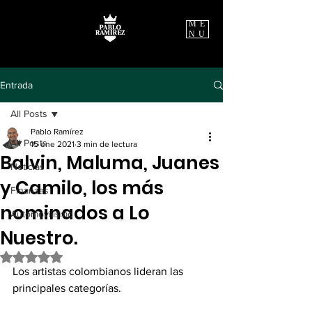
ME
NU
Entrada
All Posts
Pablo Ramírez
All Posts
15 ene 2021
3 min de lectura
Balvin, Maluma, Juanes
Noticias
y Camilo, los más
Finanzas
nominados a Lo
Automovilismo
Nuestro.
Obtuvo NaN de 5 estrellas.
Los artistas colombianos lideran las 
principales categorías.