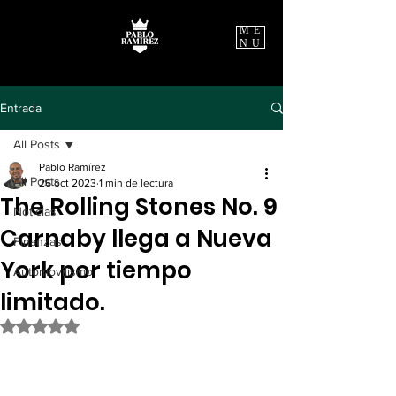
ME
NU
Entrada
All Posts
Pablo Ramírez
All Posts
26 oct 2023
1 min de lectura
The Rolling Stones No. 9
Noticias
Carnaby llega a Nueva
Finanzas
York por tiempo
Automovilismo
limitado.
Obtuvo NaN de 5 estrellas.