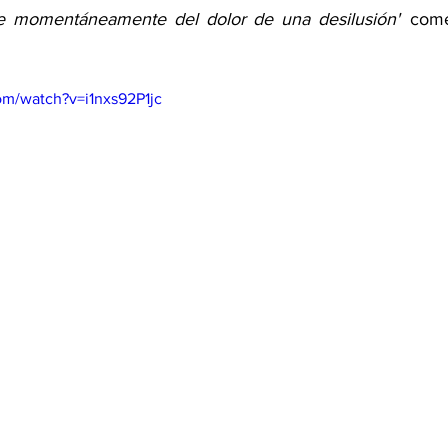
se momentáneamente del dolor de una desilusión"
 come
om/watch?v=i1nxs92P1jc