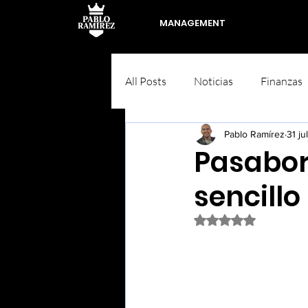
MANAGEMENT
All Posts
Noticias
Finanzas
Pablo Ramírez
31 ju
Pasabor
sencillo
Obtuvo NaN de 5 est