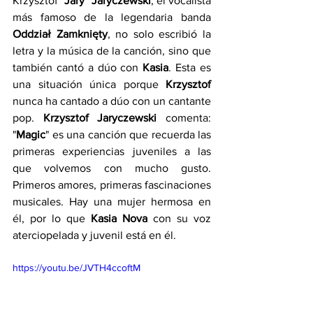
Krzysztof "
Jary" Jaryczewski
, el vocalista 
más famoso de la legendaria banda 
Oddział Zamknięty
, no solo escribió la 
letra y la música de la canción, sino que 
también cantó a dúo con 
Kasia
. Esta es 
una situación única porque 
Krzysztof
nunca ha cantado a dúo con un cantante 
pop. 
Krzysztof Jaryczewski
 comenta: 
"
Magic
" es una canción que recuerda las 
primeras experiencias juveniles a las 
que volvemos con mucho gusto. 
Primeros amores, primeras fascinaciones 
musicales. Hay una mujer hermosa en 
él, por lo que 
Kasia Nova
 con su voz 
aterciopelada y juvenil está en él. 
https://youtu.be/JVTH4ccoftM