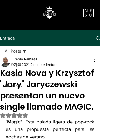
ME
NU
Entrada
All Posts
Pablo Ramírez
All Posts
7 jul 2021
2 min de lectura
Kasia Nova y Krzysztof
Noticias
"Jary" Jaryczewski
Finanzas
presentan un nuevo
Automovilismo
single llamado MAGIC.
Obtuvo NaN de 5 estrellas.
"
Magic
". Esta balada ligera de pop-rock 
es una propuesta perfecta para las 
noches de verano.