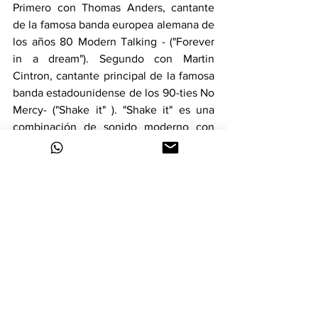
Primero con Thomas Anders, cantante 
de la famosa banda europea alemana de 
los años 80 Modern Talking - ("Forever 
in a dream"). Segundo con Martin 
Cintron, cantante principal de la famosa 
banda estadounidense de los 90-ties No 
Mercy- ("Shake it" ). "Shake it" es una 
combinación de sonido moderno con 
ritmos latinos calientes directamente 
desde la soleada Miami Beach. Ahora 
está cantando otra canción a dúo con el 
famoso líder de una banda de rock 
polaca. Kasia también es finalista del 
show de 
Miss Polonia
. 
pablo ramirez company
2021
up music tv
Kasia Nova
Krzysztof "Jary" Jaryczewski
MAGIC
Oddział Zamknięty
Universal Music
Sony BMG
american- 37 records
Miss Polonia