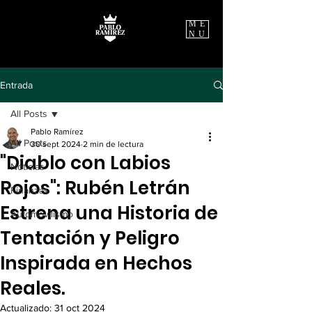
ME
NU
Entrada
All Posts
Pablo Ramírez
All Posts
30 sept 2024
2 min de lectura
"Diablo con Labios
Noticias
Rojos": Rubén Letrán
Finanzas
Estrena una Historia de
Automovilismo
Tentación y Peligro
Inspirada en Hechos
Reales.
Actualizado:
31 oct 2024