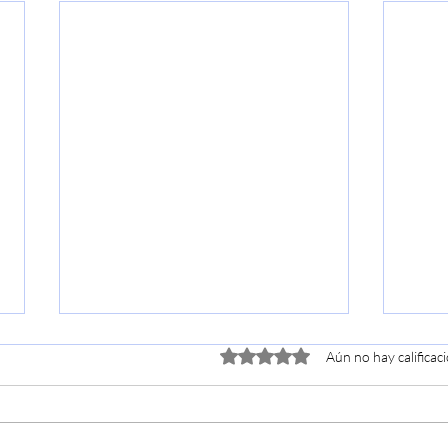
Obtuvo 0 de 5 estrellas.
Aún no hay calificac