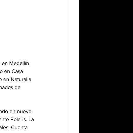
á en Medellín 
yo en Casa 
 en Naturalia 
nados de 
ando en nuevo 
te Polaris. La 
ales. Cuenta 