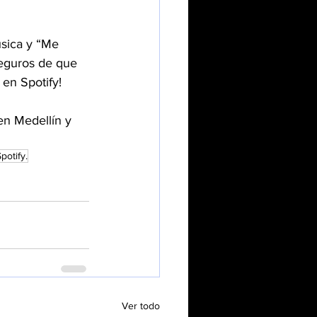
úsica y “Me 
eguros de que 
 en Spotify!
en Medellín y 
potify.
Ver todo