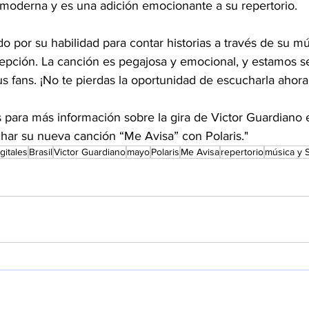
 moderna y es una adición emocionante a su repertorio.
 por su habilidad para contar historias a través de su m
epción. La canción es pegajosa y emocional, y estamos s
us fans. ¡No te pierdas la oportunidad de escucharla ahora
para más información sobre la gira de Victor Guardiano 
ar su nueva canción “Me Avisa” con Polaris."
gitales
Brasil
Victor Guardiano
mayo
Polaris
Me Avisa
repertorio
música y S