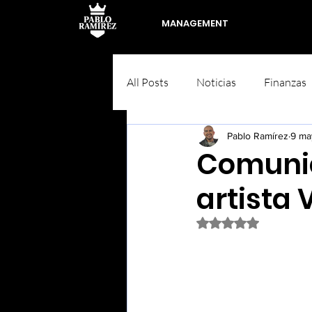
MANAGEMENT
All Posts
Noticias
Finanzas
Pablo Ramírez
9 ma
Comunic
artista 
Obtuvo NaN de 5 est