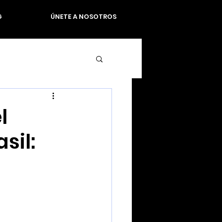
G
ÚNETE A NOSOTROS
l
sil: