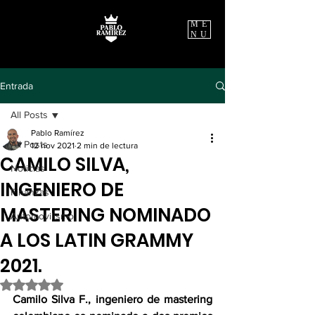
ME
NU
Entrada
All Posts
Pablo Ramírez
All Posts
12 nov 2021
2 min de lectura
CAMILO SILVA,
Noticias
INGENIERO DE
Finanzas
MASTERING NOMINADO
Automovilismo
A LOS LATIN GRAMMY
2021.
Obtuvo NaN de 5 estrellas.
Camilo Silva F., ingeniero de mastering 