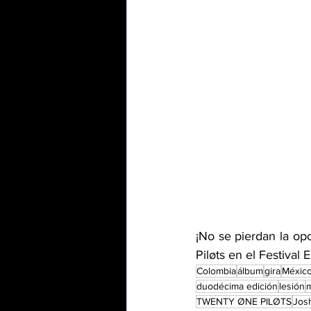
¡No se pierdan la op
Piløts en el Festival
Colombia
álbum
gira
Méxic
duodécima edición
lesión
TWENTY ØNE PILØTS
Jos