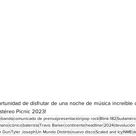
ortunidad de disfrutar de una noche de música increíble
 Estéreo Picnic 2023!
o
banda
comunicado de prensa
presentación
pop rock
Blink-182
Sudaméri
mano
icónico
baterista
Travis Barker
continente
headliner
2024
devolución
h Dun
Tyler Joseph
Un Mundo Distinto
nuevo disco
Scaled and Icy
NME
d