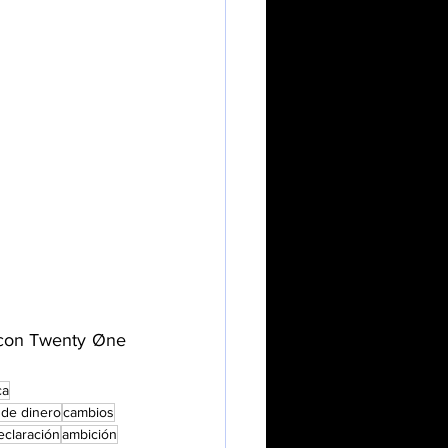
 con Twenty Øne 
ca
 de dinero
cambios
eclaración
ambición