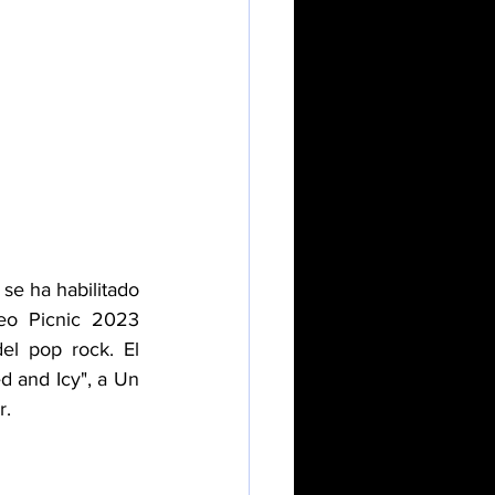
se ha habilitado 
reo Picnic 2023 
l pop rock. El 
 and Icy", a Un 
r.