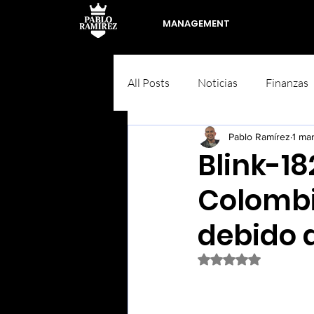
MANAGEMENT
All Posts
Noticias
Finanzas
Pablo Ramírez
1 ma
Blink-18
Colombi
debido a
Obtuvo NaN de 5 est