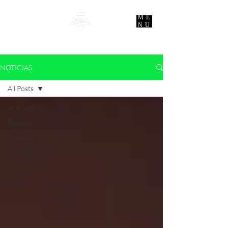
ME
NU
NOTICIAS
All Posts
All Posts
Noticias
Finanzas
Automovilismo