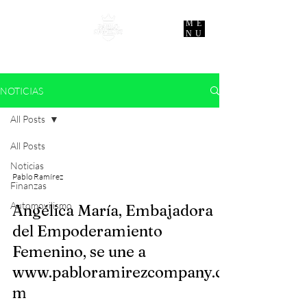
ME
NU
NOTICIAS
All Posts
All Posts
Noticias
Pablo Ramírez
Finanzas
Automovilismo
Angélica María, Embajadora
del Empoderamiento
Femenino, se une a
www.pabloramirezcompany.co
m