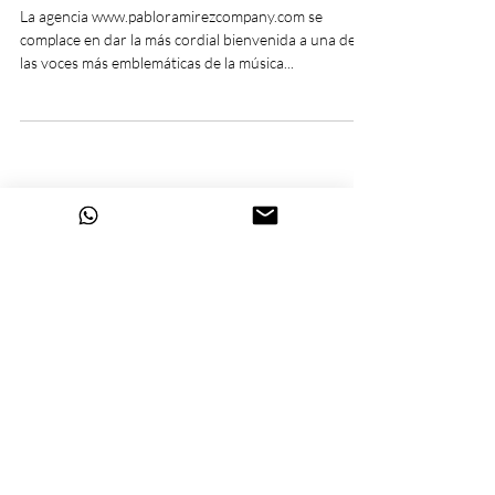
La agencia www.pabloramirezcompany.com se
complace en dar la más cordial bienvenida a una de
las voces más emblemáticas de la música...
Pablo Ramírez Company ®
Políticas de seguridad
Copyright ©2026 por Pablo Ramírez
Company. - Medellín COL.
Auditado por la Cámara de
Comercio de Medellín.