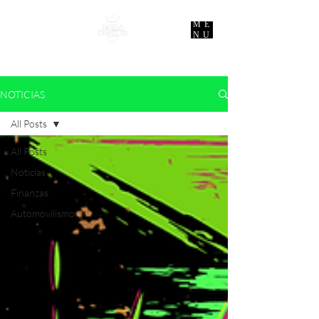
ME
NU
NOTICIAS
All Posts
All Posts
Noticias
Finanzas
Automovilismo