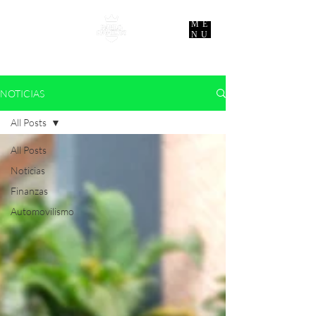
ME
NU
NOTICIAS
All Posts
All Posts
Noticias
Finanzas
Automovilismo