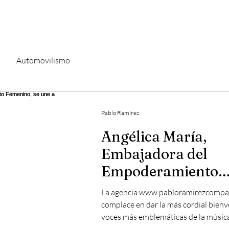
PRENSA
MARKETING
BOOKIN
Automovilismo
Pablo Ramírez
Angélica María,
Embajadora del
Empoderamiento
Femenino, se une a
La agencia www.pabloramirezcompa
www.pabloramire
complace en dar la más cordial bienv
voces más emblemáticas de la música.
y.com