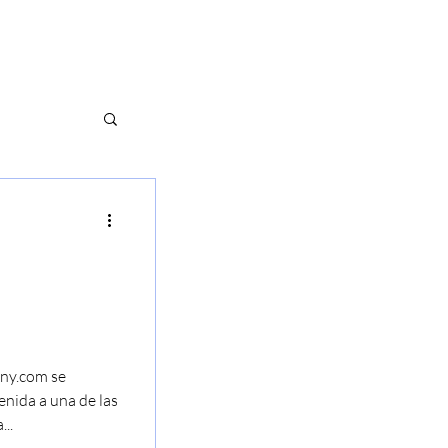
G
ÚNETE A NOSOTROS
ny.com se
zcompan
enida a una de las
..