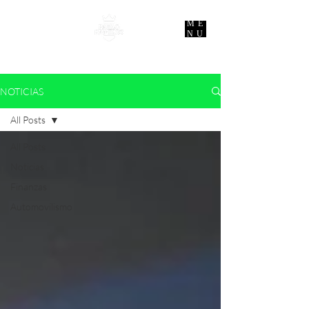
ME
NU
NOTICIAS
All Posts
All Posts
Noticias
Finanzas
Automovilismo