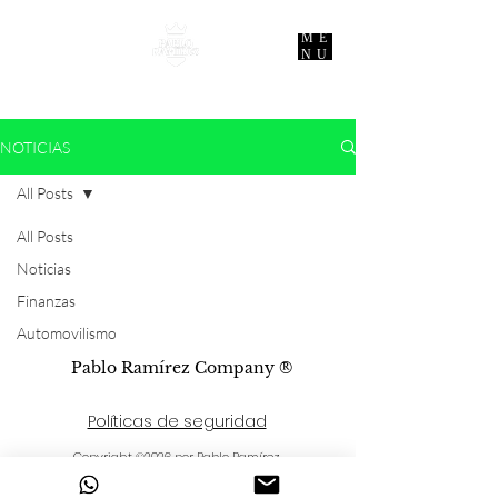
ME
NU
NOTICIAS
All Posts
All Posts
Noticias
Finanzas
Automovilismo
Pablo Ramírez Company ®
Políticas de seguridad
Copyright ©2026 por Pablo Ramírez
Company. - Medellín COL.
Auditado por la Cámara de