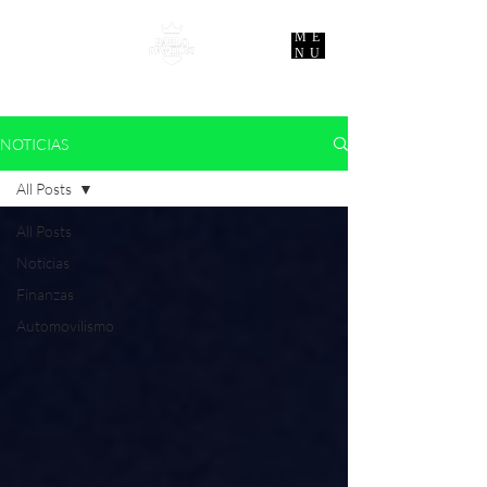
ME
NU
NOTICIAS
All Posts
All Posts
Noticias
Finanzas
Automovilismo