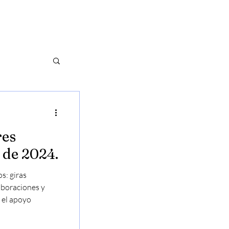
G
ÚNETE A NOSOTROS
res
s de 2024.
s: giras
laboraciones y
 el apoyo