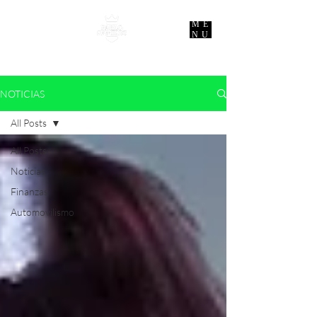
ME
NU
NOTICIAS
All Posts
All Posts
Noticias
Finanzas
Automovilismo