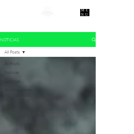
ME
NU
NOTICIAS
All Posts
All Posts
Noticias
Finanzas
Automovilismo