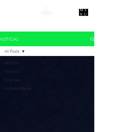
ME
NU
NOTICIAS
All Posts
All Posts
Noticias
Finanzas
Automovilismo