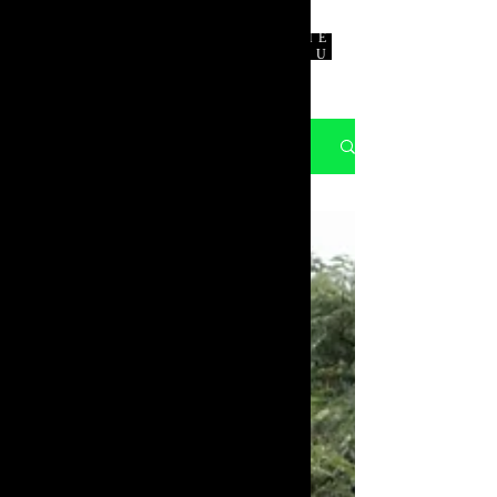
ME
NU
NOTICIAS
All Posts
All Posts
Noticias
Finanzas
Automovilismo