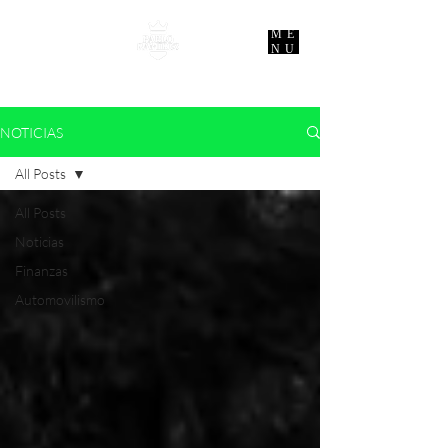
ME
NU
NOTICIAS
All Posts
All Posts
Noticias
Finanzas
Automovilismo