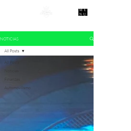
ME
NU
NOTICIAS
All Posts
All Posts
Noticias
Finanzas
Automovilismo