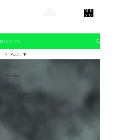
ME
NU
NOTICIAS
All Posts
All Posts
Noticias
Finanzas
Automovilismo