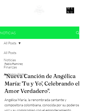
ME
NU
NOTICIAS
All Posts
All Posts
Noticias
Pablo Ramírez
Finanzas
Automovilismo
"Nueva Canción de Angélica
María: 'Tu y Yo', Celebrando el
Amor Verdadero".
Angélica María, la renombrada cantante y
compositora colombiana, conocida por su poderosa
voz y su compromiso con el empoderamiento...