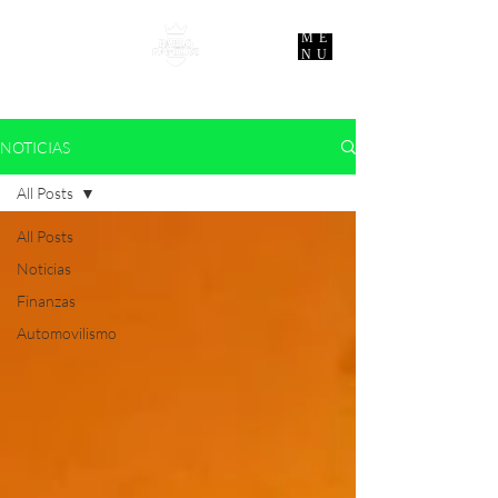
ME
NU
NOTICIAS
All Posts
All Posts
Noticias
Finanzas
Automovilismo