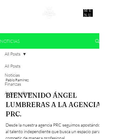
ME
NU
NOTICIAS
All Posts
All Posts
Noticias
Pablo Ramírez
Finanzas
Automovilismo
BIENVENIDO ÁNGEL
LUMBRERAS A LA AGENCIA
PRC.
Desde la nuestra agencia PRC seguimos apostándole
al talento independiente que busca un espacio para
competir de manera profesional...