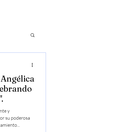
G
ÚNETE A NOSOTROS
 Angélica
elebrando
.
nte y
or su poderosa
amiento...