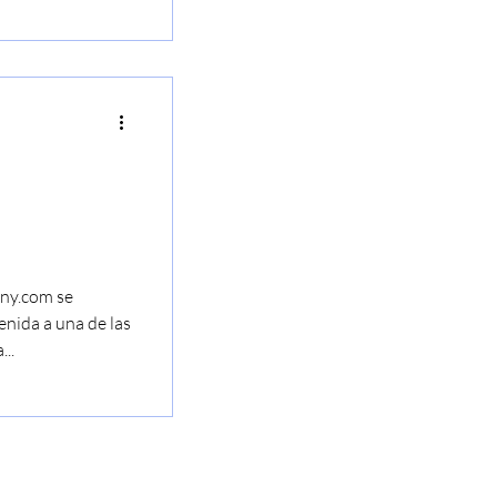
ny.com se
zcompan
enida a una de las
..