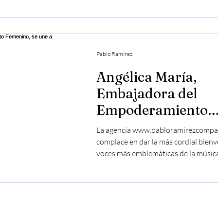
Pablo Ramírez
Angélica María,
Embajadora del
Empoderamiento
Femenino, se une a
La agencia www.pabloramirezcompa
www.pabloramire
complace en dar la más cordial bienv
voces más emblemáticas de la música.
y.com