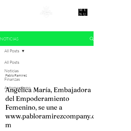
ME
NU
NOTICIAS
All Posts
All Posts
Noticias
Pablo Ramírez
Finanzas
Automovilismo
Angélica María, Embajadora
del Empoderamiento
Femenino, se une a
www.pabloramirezcompany.co
m