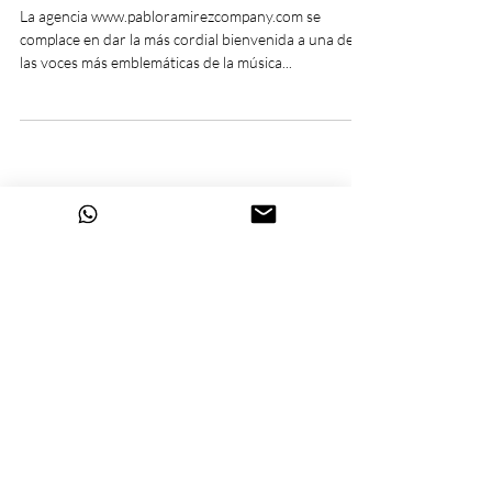
La agencia www.pabloramirezcompany.com se
complace en dar la más cordial bienvenida a una de
las voces más emblemáticas de la música...
Pablo Ramírez Company ®
Políticas de seguridad
Copyright ©2026 por Pablo Ramírez
Company. - Medellín COL.
Auditado por la Cámara de
Comercio de Medellín.