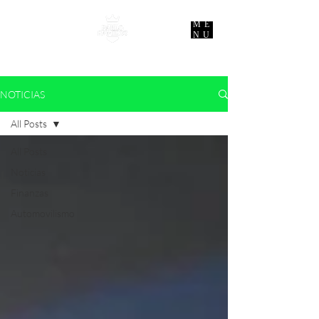
ME
NU
NOTICIAS
All Posts
All Posts
Noticias
Finanzas
Automovilismo