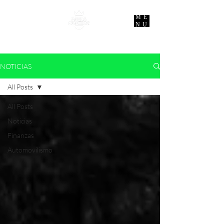
ME
NU
NOTICIAS
All Posts
All Posts
Noticias
Finanzas
Automovilismo