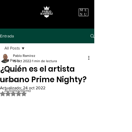
ME
NU
Entrada
All Posts
Pablo Ramírez
All Posts
15 oct 2022
1 min de lectura
¿Quién es el artista
Noticias
urbano Prime Nighty?
Finanzas
Actualizado:
24 oct 2022
Automovilismo
Obtuvo NaN de 5 estrellas.