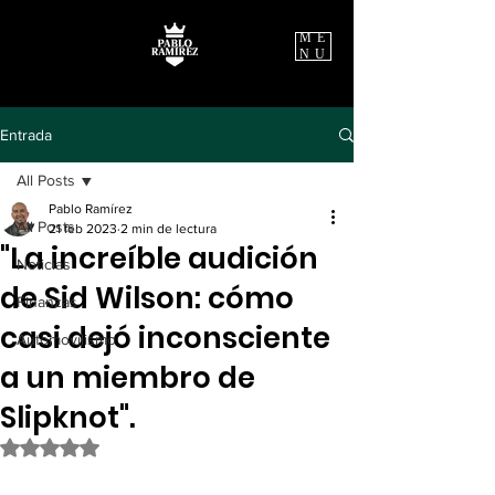
ME
NU
Entrada
All Posts
Pablo Ramírez
All Posts
21 feb 2023
2 min de lectura
"La increíble audición
Noticias
de Sid Wilson: cómo
Finanzas
casi dejó inconsciente
Automovilismo
a un miembro de
Slipknot".
Obtuvo NaN de 5 estrellas.