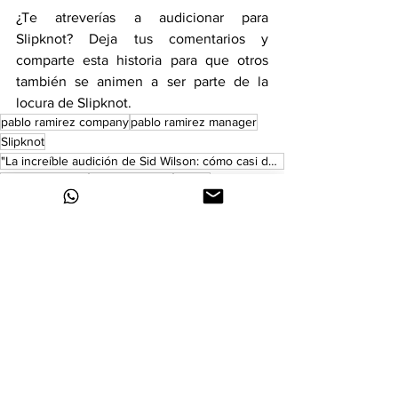
¿Te atreverías a audicionar para 
Slipknot? Deja tus comentarios y 
comparte esta historia para que otros 
también se animen a ser parte de la 
locura de Slipknot.
pablo ramirez company
pablo ramirez manager
Slipknot
"La increíble audición de Sid Wilson: cómo casi dejó inconsciente a un miembro de Slipknot".
Tattered & Torn
Shawn "Clown"
Kill Me
Joey Jordison
Kelly Osbourne
up tv music
Noticias
Ver todo
Entradas recientes