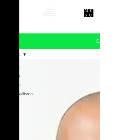
ME
NU
NOTICIAS
All Posts
All Posts
Noticias
Finanzas
Automovilismo