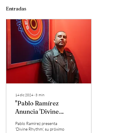
Entradas
14 dic 2024
∙
3
min
"Pablo Ramírez
Anuncia 'Divine
Rhythm': Un EP Que
Pablo Ramírez presenta
Marca el Inicio de Su
'Divine Rhythm', su próximo