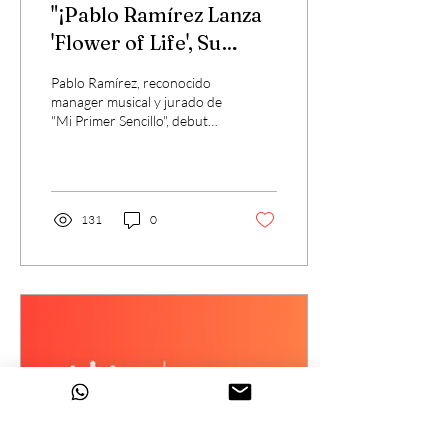
"¡Pablo Ramírez Lanza
'Flower of Life', Su
Primer Sencillo, Ya
Pablo Ramírez, reconocido
Disponible!".
manager musical y jurado de
"Mi Primer Sencillo", debuta
como cantautor con "Flower
of Life", una obra que
fusiona
131
0