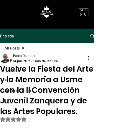
ME
NU
Entrada
All Posts
Pablo Ramírez
All Posts
14 jun 2025
2 min de lectura
Vuelve la Fiesta del Arte
Noticias
y la Memoria a Usme
Finanzas
con la II Convención
Automovilismo
Juvenil Zanquera y de
las Artes Populares.
Obtuvo NaN de 5 estrellas.