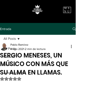
ME
NU
Entrada
All Posts
Pablo Ramírez
All Posts
4 ago 2021
2 min de lectura
SERGIO MENESES, UN
Noticias
MÚSICO CON MÁS QUE
Finanzas
SU ALMA EN LLAMAS.
Automovilismo
Obtuvo NaN de 5 estrellas.