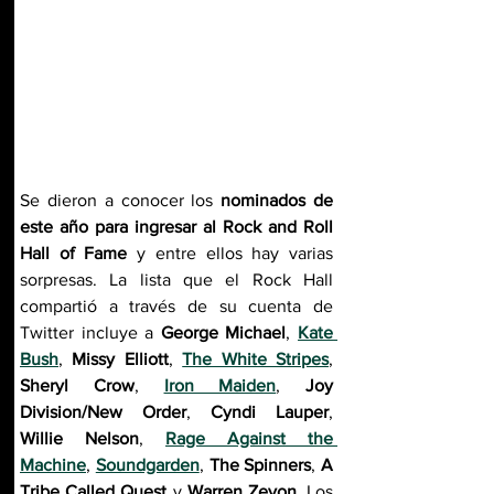
Se dieron a conocer los 
nominados de 
este año para ingresar al Rock and Roll 
Hall of Fame
 y entre ellos hay varias 
sorpresas. La lista que el Rock Hall 
compartió a través de su cuenta de 
Twitter incluye a 
George Michael
, 
Kate 
Bush
, 
Missy Elliott
, 
The White Stripes
, 
Sheryl Crow
, 
Iron Maiden
, 
Joy 
Division/New Order
, 
Cyndi Lauper
, 
Willie Nelson
, 
Rage Against the 
Machine
, 
Soundgarden
, 
The Spinners
, 
A 
Tribe Called Quest
 y 
Warren Zevon
. Los 