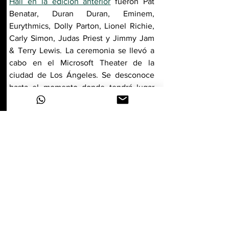
Hall en la edición anterior
 fueron Pat 
Benatar, Duran Duran, Eminem, 
Eurythmics, Dolly Parton, Lionel Richie, 
Carly Simon, Judas Priest y Jimmy Jam 
& Terry Lewis. La ceremonia se llevó a 
cabo en el Microsoft Theater de la 
ciudad de Los Ángeles. Se desconoce 
hasta el momento donde tendrá lugar 
este año.
up music tv
Iron Maiden
Eminem
Warren Zevon
Salón de la Fama del Rock & Roll 2023
White Stripes
Kate Bush
Soundgarden
Rock and Roll Hall of Fame
George Michael
Missy Elliott
Sheryl Crow
Joy Division/New Order
The Spinners
A Tribe Called Quest
Pat Benatar
Duran Duran
Eurythmics
Dolly Parton
Lionel Richie
Carly Simon
Judas Priest
mmy Jam
Terry Lewis
Noticias