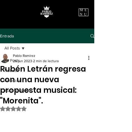
ME
NU
Entrada
All Posts
Pablo Ramírez
All Posts
26 jun 2023
2 min de lectura
Rubén Letrán regresa
Noticias
con una nueva
Finanzas
propuesta musical:
Automovilismo
"Morenita".
Obtuvo NaN de 5 estrellas.