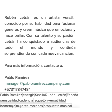
Rubén Letrán es un artista versátil 
conocido por su habilidad para fusionar 
géneros y crear música que emociona y 
hace bailar. Con su talento y su pasión, 
Letrán ha conquistado a audiencias de 
todo el mundo y continúa 
sorprendiendo con cada nueva canción.
Para más información, contacte a: 
Pablo Ramírez 
manager@pabloramirezcompany.com
+573117847484
Pablo Ramírez
energía
Sevilla
Rubén Letrán
España
sensualidad
cadencia
reguetón
versatilidad
homenaje
mujeres morenas
propuesta musical
salsa
Morenita
bailarines de salsa
bachata