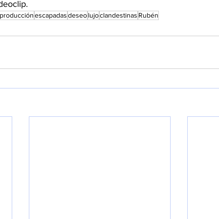
deoclip.
producción
escapadas
deseo
lujo
clandestinas
Rubén