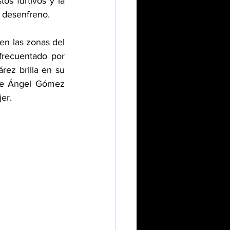
s furtivos y la 
y desenfreno.
en las zonas del 
frecuentado por 
rez brilla en su 
ue Ángel Gómez 
er.