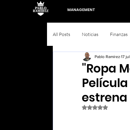
MANAGEMENT
All Posts
Noticias
Finanzas
Pablo Ramírez
17 ju
"Ropa M
Película
estrena
Obtuvo NaN de 5 est