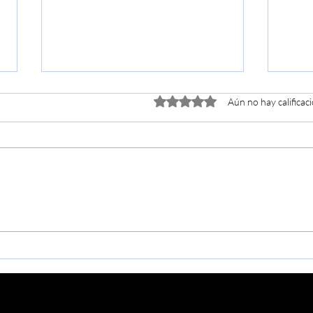
Obtuvo 0 de 5 estrellas.
Aún no hay calificac
ANNIS ya está en ruta
West
con su "Ovejas Negras
el a
Tour": el rock colombiano
roc
sale del sur y llega a
col
todo el país.
Pablo Ramírez Company ®