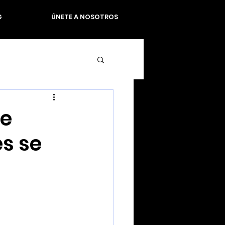
G
ÚNETE A NOSOTROS
de
es se