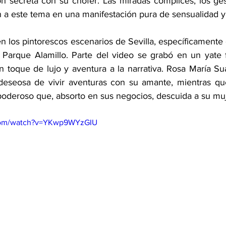
n secreta con su chófer. Las miradas cómplices, los gesto
n a este tema en una manifestación pura de sensualidad 
n los pintorescos escenarios de Sevilla, específicamente 
l Parque Alamillo. Parte del video se grabó en un yate 
n toque de lujo y aventura a la narrativa. Rosa María Suá
deseosa de vivir aventuras con su amante, mientras q
 poderoso que, absorto en sus negocios, descuida a su muj
.com/watch?v=YKwp9WYzGIU