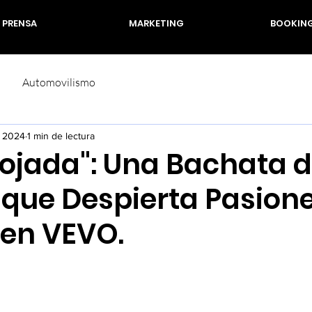
PRENSA
MARKETING
BOOKIN
Automovilismo
l 2024
1 min de lectura
ojada": Una Bachata 
 que Despierta Pasion
 en VEVO.
rellas.