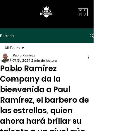
ME
NU
Entrada
All Posts
Pablo Ramírez
All Posts
7 nov 2024
2 min de lectura
Pablo Ramírez
Noticias
Company da la
Finanzas
bienvenida a Paul
Automovilismo
Ramírez, el barbero de
las estrellas, quien
ahora hará brillar su