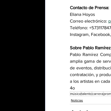
Contacto de Prensa:
Eliana Hoyos
Correo electrónico: 
p
Teléfono: +57311784
Instagram, Facebook, 
Sobre Pablo Ramíre
Pablo Ramírez Compa
amplia gama de servi
de eventos, distribuc
contratación, y produ
a los artistas en cada
4o
música
talento
carrera
prom
Noticias