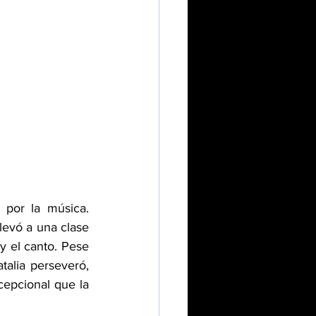
or la música.  
levó a una clase 
y el canto. Pese 
talia perseveró, 
epcional que la 