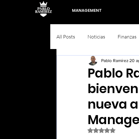
MANAGEMENT
All Posts
Noticias
Finanzas
Pablo Ramírez
20 a
Pablo R
bienven
nueva a
Manage
Obtuvo NaN de 5 est