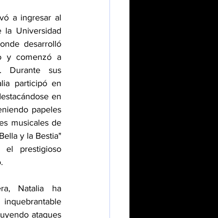
vó a ingresar al 
 la Universidad 
onde desarrolló 
co y comenzó a 
 Durante sus 
lia participó en 
destacándose en 
eniendo papeles 
es musicales de 
lla y la Bestia" 
 el prestigioso 
.
a, Natalia ha 
inquebrantable 
luyendo ataques 