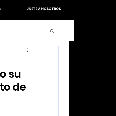
G
ÚNETE A NOSOTROS
o su
to de