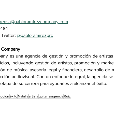
rensa@pabloramirezcompany.com
7484
Twitter: 
@pabloramirezprc
z Company
ny es una agencia de gestión y promoción de artistas 
cios, incluyendo gestión de artistas, promoción y market
ión de música, asesoría legal y financiera, desarrollo de 
cción audiovisual. Con un enfoque integral, la agencia se
 etapa de su carrera para ayudarles a alcanzar el éxito.
oción
éxito
Natalia
artista
guitarra
agencia
Ruiz