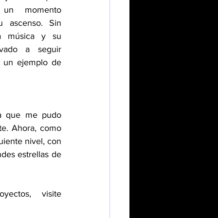
un momento 
 ascenso. Sin 
 música y su 
vado a seguir 
n un ejemplo de 
a que me pudo 
te. Ahora, como 
iente nivel, con 
es estrellas de 
Para más información sobre Natalia Ruiz y sus próximos proyectos, visite 