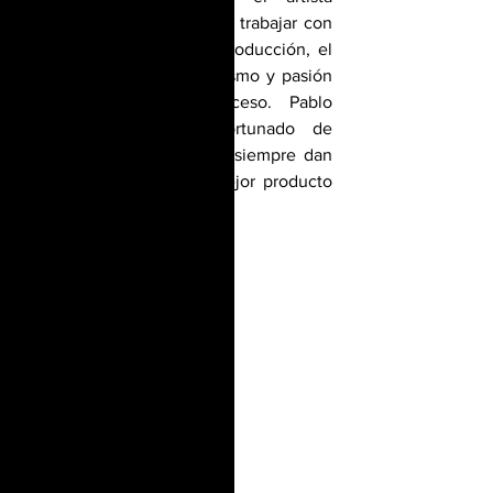
expresó su satisfacción por trabajar con 
un excelente equipo de producción, el 
cual transmite profesionalismo y pasión 
en cada paso del proceso. Pablo 
Alejandro se siente afortunado de 
trabajar con personas que siempre dan 
lo mejor para lograr el mejor producto 
final.