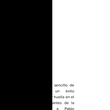
El lanzamiento del nuevo sencillo de 
Pablo Alejandro será un éxito 
garantizado y promete dejar huella en el 
corazón de todos los amantes de la 
música. ¡Acompañemos a Pablo 