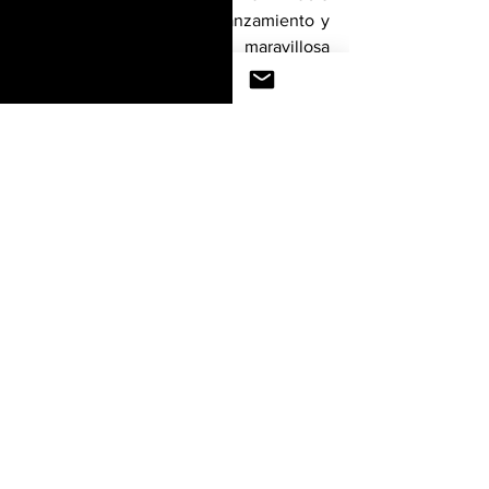
Alejandro en este nuevo lanzamiento y 
disfrutemos juntos de su maravillosa 
música!
Pablo Ramírez
Pablo Ramírez Company
up music tv
pablo ramirez manager
2023
Pablo Alejandro
Pablo Alejandro él Caballero de la Bachata
Llego la Hora
San Valentin
musica para san valentine
san valentine
San Valentine
Noticias
Ver todo
Entradas recientes