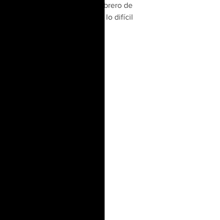
lanzamiento este mes de febrero de 
2023, sencillo que habla de lo difícil 
que es el amor.