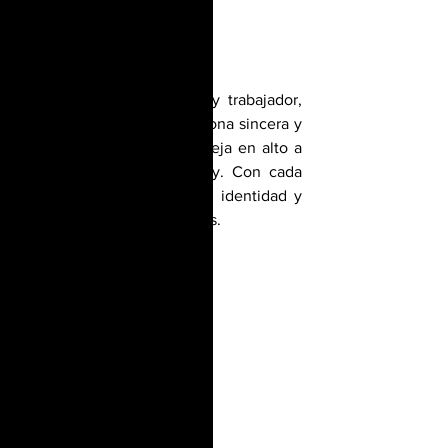
Pablo Alejandro, humilde y trabajador, 
se describe como una persona sincera y 
sentimental que siempre deja en alto a 
su país de origen, Uruguay. Con cada 
presentación, deja claro su identidad y 
su amor por su hermoso país.