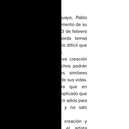
El reconocido artista uruguayo, Pablo 
Alejandro, anuncia el lanzamiento de su 
nuevo sencillo el próximo 13 de febrero 
de 2023. La canción aborda temas 
relacionados con el amor y lo difícil que 
puede resultar en ocasiones.
El artista describe su nueva creación 
como un sencillo que muchos podrán 
identificar con situaciones similares 
vividas en algún momento de sus vidas. 
Pablo Alejandro considera que en 
ocasiones, a pesar de lo complicado que 
puede resultar, es mejor decir adiós para 
no lastimar a los demás y no salir 
lastimado uno mismo.
En cuanto al proceso de creación y 
producción del sencillo, el artista 