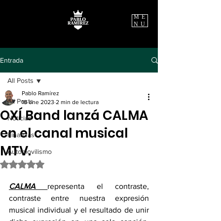
ME
NU
Entrada
All Posts
Pablo Ramírez
All Posts
18 ene 2023
2 min de lectura
OXÍ Band lanzá CALMA
Noticias
en el canal musical
Finanzas
MTV.
Automovilismo
Obtuvo NaN de 5 estrellas.
CALMA 
representa el contraste, 
contraste entre nuestra expresión 
musical individual y el resultado de unir 