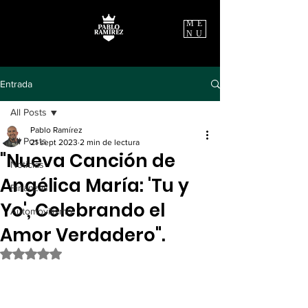
ME
NU
Entrada
All Posts
Pablo Ramírez
All Posts
21 sept 2023
2 min de lectura
"Nueva Canción de
Noticias
Angélica María: 'Tu y
Finanzas
Yo', Celebrando el
Automovilismo
Amor Verdadero".
Obtuvo NaN de 5 estrellas.