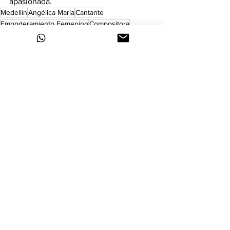
apasionada.
Medellín
Angélica María
Cantante
Empoderamiento Femenino
Compositora
Video Oficial
Tu y Yo
Celebrando
Nuevo Sencillo
Amor Verdadero
Colombiana
Industria del Entretenimiento
Mujeres
Expresión de Sentimientos
Esposo
Relaciones
Lanzamiento.
Determinación
Derepente Films
William Gahona
Jessi Uribe
Ludwin Villacúa
Agradecimiento
Autenticidad
Villacua Producciones
Noticias
Ver todo
Entradas recientes