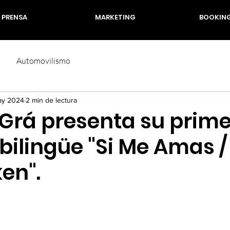
PRENSA
MARKETING
BOOKIN
Automovilismo
ay 2024
2 min de lectura
 Grá presenta su prime
 bilingüe "Si Me Amas /
en".
rellas.