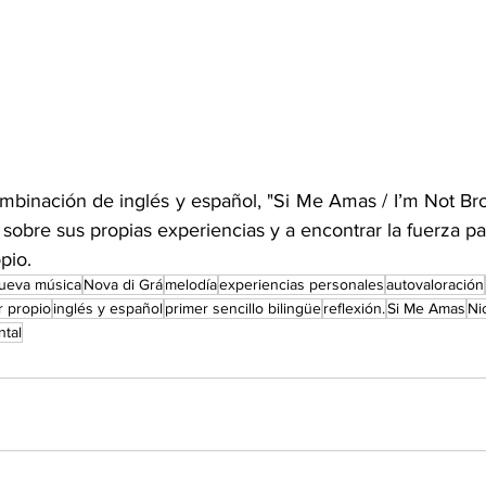
binación de inglés y español, "Si Me Amas / I’m Not Broke
 sobre sus propias experiencias y a encontrar la fuerza para
pio.
ueva música
Nova di Grá
melodía
experiencias personales
autovaloración
 propio
inglés y español
primer sencillo bilingüe
reflexión.
Si Me Amas
Ni
tal