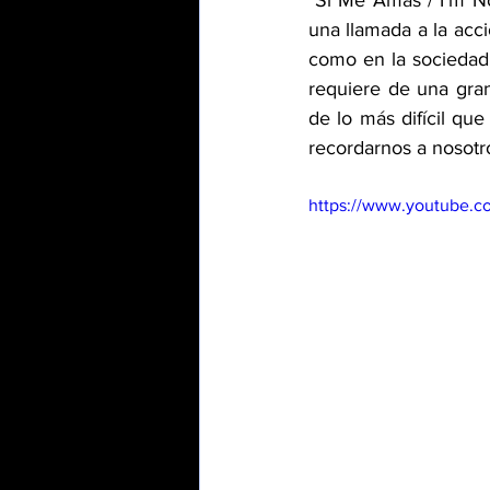
"Si Me Amas / I’m N
una llamada a la acci
como en la sociedad
requiere de una gra
de lo más difícil q
recordarnos a nosotr
https://www.youtube.