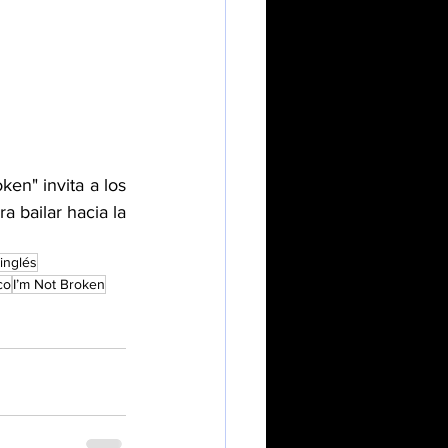
n" invita a los 
 bailar hacia la 
inglés
co
I’m Not Broken