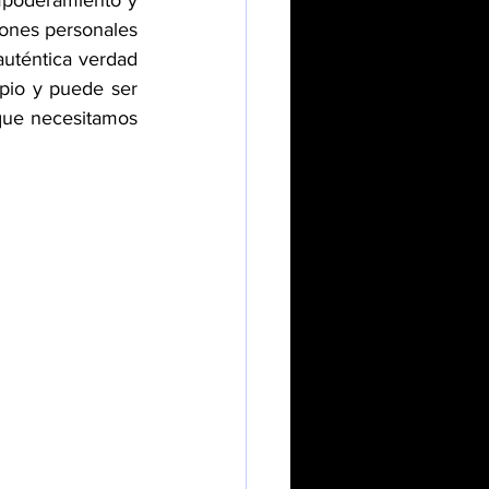
poderamiento y 
iones personales 
uténtica verdad 
pio y puede ser 
que necesitamos 